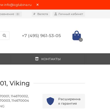
info@icglubina.ru
равнение
₽
Валюта
Личный кабинет
0
+7 (495) 961-53-05
0
КОНТАКТЫ
01, Viking
70001, 114670002,
Расширенна
670003, 114670004
я гарантия
ING