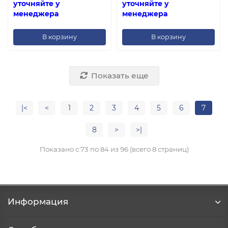
уточняйте у
уточняйте у
менеджера
менеджера
В корзину
В корзину
Показать еще
|<
<
1
2
3
4
5
6
7
8
>
>|
Показано с 73 по 84 из 96 (всего 8 страниц)
Информация