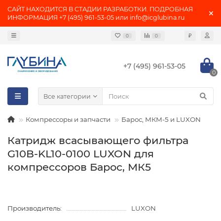
САЙТ НАХОДИТСЯ В СТАДИИ РАЗРАБОТКИ. ПОДРОБНАЯ
ИНФОРМАЦИЯ +7 (495) 961-53-05 или info@icglubina.ru
₽
0
0
+7 (495) 961-53-05
0
Все категории
Компрессоры и запчасти
Барос, МКМ-5 и LUXON
Катридж всасывающего фильтра
G10B-KL10-0100 LUXON для
компрессоров Барос, МК5
Производитель:
LUXON