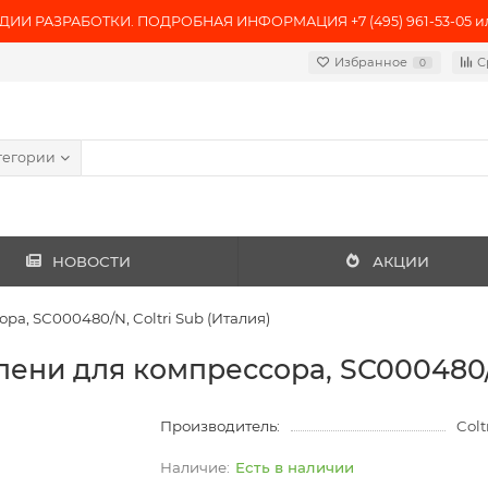
ИИ РАЗРАБОТКИ. ПОДРОБНАЯ ИНФОРМАЦИЯ +7 (495) 961-53-05 или 
Избранное
С
0
тегории
НОВОСТИ
АКЦИИ
ра, SС000480/N, Coltri Sub (Италия)
пени для компрессора, SС000480/N
Производитель:
Colt
Есть в наличии