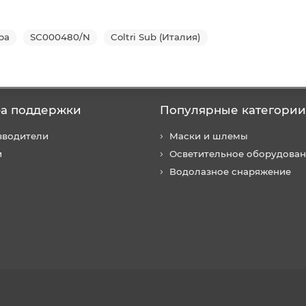
ра
SС000480/N
Coltri Sub (Италия)
а поддержки
Популярные категории
зводители
Маски и шлемы
и
Осветительное оборудова
Водолазное снаряжение