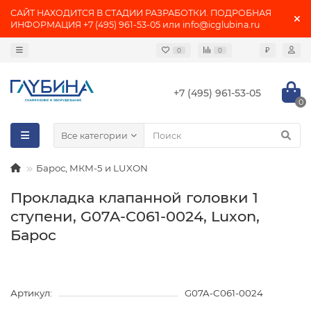
САЙТ НАХОДИТСЯ В СТАДИИ РАЗРАБОТКИ. ПОДРОБНАЯ
ИНФОРМАЦИЯ +7 (495) 961-53-05 или info@icglubina.ru
₽
0
0
+7 (495) 961-53-05
0
Все категории
Барос, МКМ-5 и LUXON
Прокладка клапанной головки 1
ступени, G07A-C061-0024, Luxon,
Барос
Артикул:
G07A-C061-0024