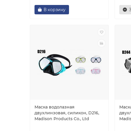
В корзину
Маска водолазная
Маск
двухлинзовая, силикон, D216,
двух
Madison Products Co., Ltd
Madi