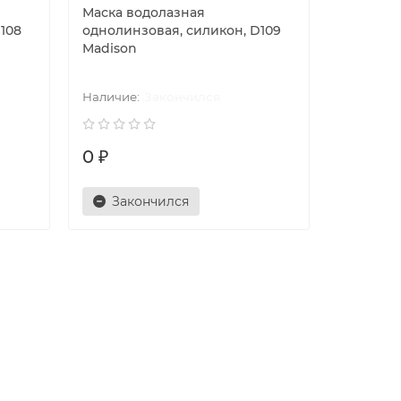
Маска водолазная
108
однолинзовая, силикон, D109
Madison
Закончился
0 ₽
Закончился