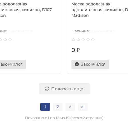
а водолазная
Маска водолазная
линзовая, силикон, D107
однолинзовая, силикон, D
son
Madison
Закончился
Закончился
0 ₽
Закончился
Закончился
Показать еще
1
2
>
>|
Показано с 1 по 12 из 19 (всего 2 страниц)