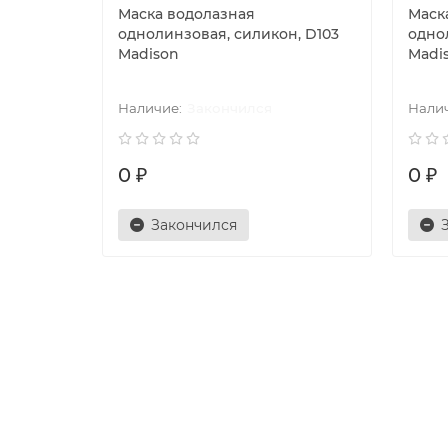
Маска водолазная
Маск
однолинзовая, силикон, D103
одно
Madison
Madi
Закончился
0 ₽
0 ₽
Закончился