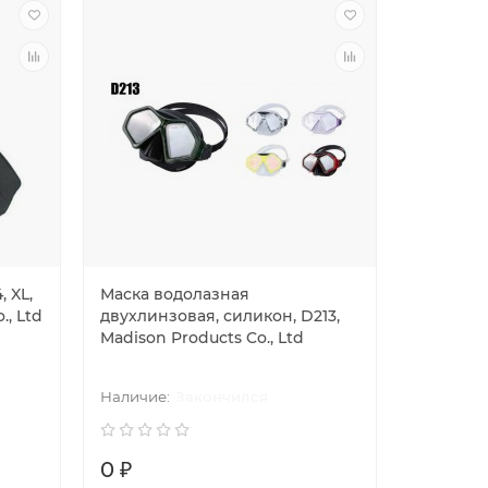
 XL,
Маска водолазная
., Ltd
двухлинзовая, силикон, D213,
Madison Products Co., Ltd
Закончился
0 ₽