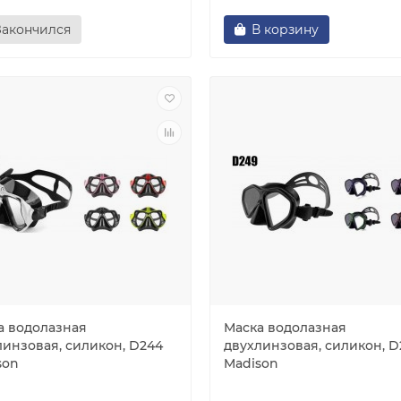
Закончился
В корзину
а водолазная
Маска водолазная
линзовая, силикон, D244
двухлинзовая, силикон, D
son
Madison